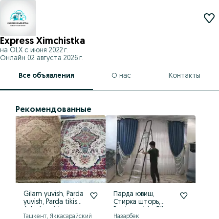
Express Ximchistka
на OLX с
июня 2022 г.
Онлайн 02 августа 2026 г.
Все объявления
О нас
Контакты
Рекомендованные
Gilam yuvish, Parda
Парда ювиш,
yuvish, Parda tikish,
Стирка шторь,
Adyol yuvish
Parda yuvish, Gilam
Ташкент, Яккасарайский
Назарбек
yuvish, Ximchistka,