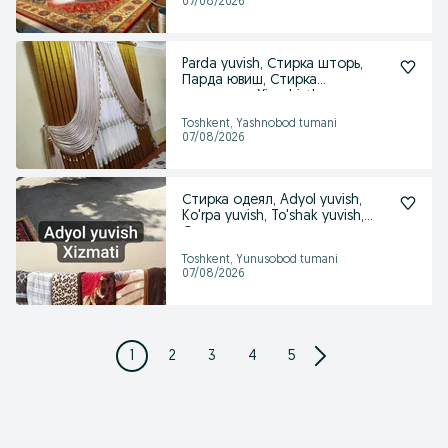
07/08/2026
Parda yuvish, Стирка шторь,
Парда ювиш, Стирка
занавески, Ximchistka
Toshkent, Yashnobod tumani
07/08/2026
Стирка одеял, Adyol yuvish,
Ko'rpa yuvish, To'shak yuvish,
Одеял ювиш,
Toshkent, Yunusobod tumani
07/08/2026
1
2
3
4
5