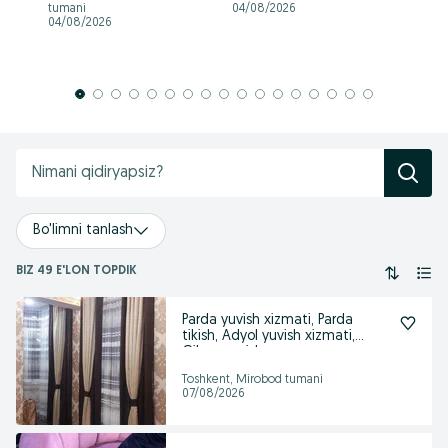
tumani
04/08/2026
04
04/08/2026
Bo'limni tanlash
BIZ 49 E'LON TOPDIK
Parda yuvish xizmati, Parda
tikish, Adyol yuvish xizmati,
Gilam yuvish
Toshkent, Mirobod tumani
07/08/2026