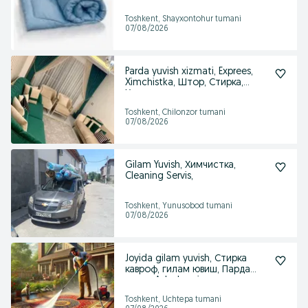
Toshkent, Shayxontohur tumani
07/08/2026
Parda yuvish xizmati, Exprees,
Ximchistka, Штор, Стирка,
Химчистка
Toshkent, Chilonzor tumani
07/08/2026
Gilam Yuvish, Химчистка,
Cleaning Servis,
Toshkent, Yunusobod tumani
07/08/2026
Joyida gilam yuvish, Стирка
кавроф, гилам ювиш, Парда
ювиш, Adyol yuvi
Toshkent, Uchtepa tumani