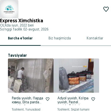
Express Ximchistka
OLXda
iyun, 2022
beri
So'nggi faollik 02-avgust, 2026
Barcha e’lonlar
Biz haqimizda
Kontaktlar
Tavsiyalar
Parda yuvish, Парда
Adyol yuvish, Ko'rpa
Gi
ювиш, Elita parda
yuvish, Pastel
xi
yuvish, Стирка
yuvish, To'shak
ke
Toshkent, Yunusobod
Toshkent, Sirg‘ali tumani
Tos
шторы, Ximchistka
ko'rpa yuvish,
юв