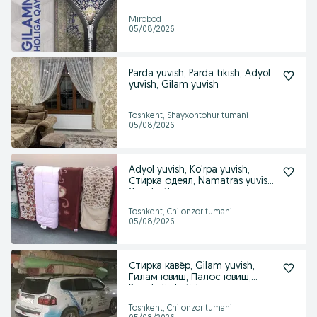
Mirobod
05/08/2026
Parda yuvish, Parda tikish, Adyol
yuvish, Gilam yuvish
Toshkent, Shayxontohur tumani
05/08/2026
Adyol yuvish, Ko'rpa yuvish,
Стирка одеял, Namatras yuvish,
Ximchistka
Toshkent, Chilonzor tumani
05/08/2026
Стирка кавёр, Gilam yuvish,
Гилам ювиш, Палос ювиш,
Bepul olip ketish
Toshkent, Chilonzor tumani