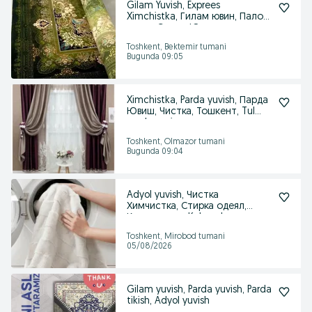
Gilam Yuvish, Exprees
Ximchistka, Гилам ювин, Палос
ювиш, СтиркаЮвиш,
Toshkent, Bektemir tumani
Bugunda 09:05
Ximchistka, Parda yuvish, Парда
Ювиш, Чистка, Тошкент, Tul
parda yuvis
Toshkent, Olmazor tumani
Bugunda 09:04
Adyol yuvish, Чистка
Химчистка, Стирка одеял,
Корпа ювиш, Ko'rpacha
Toshkent, Mirobod tumani
05/08/2026
Gilam yuvish, Parda yuvish, Parda
tikish, Adyol yuvish