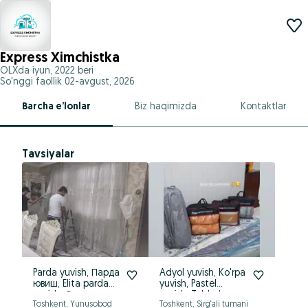
Express Ximchistka
OLXda
iyun, 2022
beri
So'nggi faollik 02-avgust, 2026
Barcha e’lonlar
Biz haqimizda
Kontaktlar
Tavsiyalar
Parda yuvish, Парда
Adyol yuvish, Ko'rpa
Gi
ювиш, Elita parda
yuvish, Pastel
xi
yuvish, Стирка
yuvish, To'shak
ke
Toshkent, Yunusobod
Toshkent, Sirg‘ali tumani
Tos
шторы, Ximchistka
ko'rpa yuvish,
юв