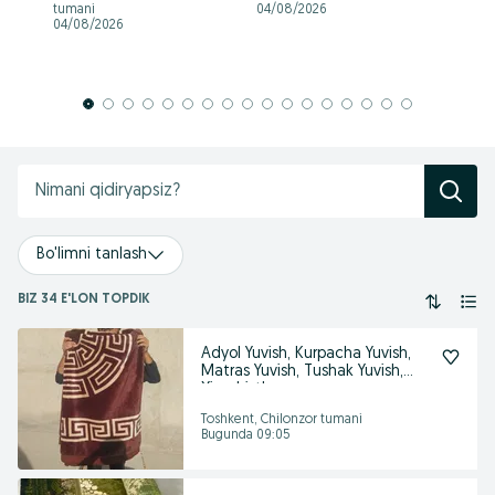
tumani
04/08/2026
04
04/08/2026
Bo'limni tanlash
BIZ 34 E'LON TOPDIK
Adyol Yuvish, Kurpacha Yuvish,
Matras Yuvish, Tushak Yuvish,
Ximchistk
Toshkent, Chilonzor tumani
Bugunda 09:05