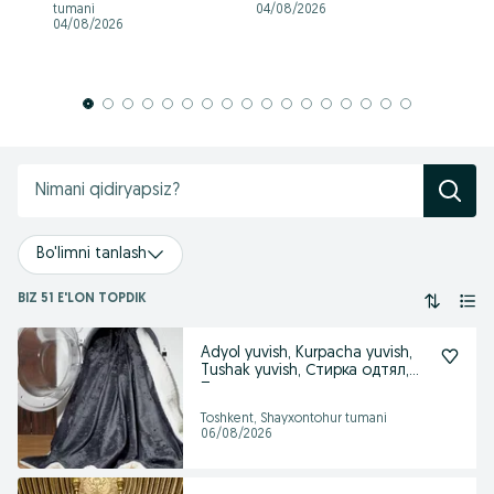
tumani
04/08/2026
04
04/08/2026
Bo'limni tanlash
BIZ 51 E'LON TOPDIK
Adyol yuvish, Kurpacha yuvish,
Tushak yuvish, Стирка одтял,
Плет
Toshkent, Shayxontohur tumani
06/08/2026