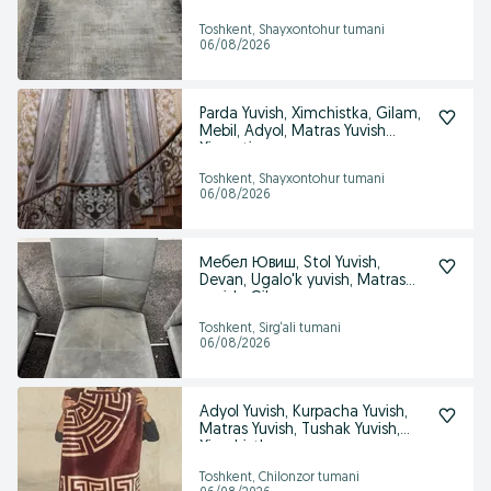
yuvamiza
Toshkent, Shayxontohur tumani
06/08/2026
Parda Yuvish, Ximchistka, Gilam,
Mebil, Adyol, Matras Yuvish
Xizmati
Toshkent, Shayxontohur tumani
06/08/2026
Мебел Ювиш, Stol Yuvish,
Devan, Ugalo'k yuvish, Matras
yuvish, Gilam
Toshkent, Sirg‘ali tumani
06/08/2026
Adyol Yuvish, Kurpacha Yuvish,
Matras Yuvish, Tushak Yuvish,
Ximchistk
Toshkent, Chilonzor tumani