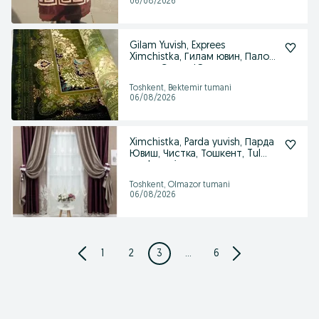
06/08/2026
Gilam Yuvish, Exprees
Ximchistka, Гилам ювин, Палос
ювиш, СтиркаЮвиш,
Toshkent, Bektemir tumani
06/08/2026
Ximchistka, Parda yuvish, Парда
Ювиш, Чистка, Тошкент, Tul
parda yuvis
Toshkent, Olmazor tumani
06/08/2026
1
2
3
...
6