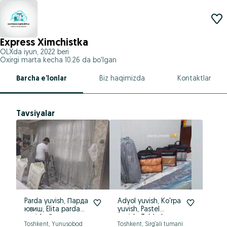
Express Ximchistka
OLXda
iyun, 2022
beri
Oxirgi marta kecha 10:26 da bo'lgan
Barcha e’lonlar
Biz haqimizda
Kontaktlar
Tavsiyalar
Parda yuvish, Парда
Adyol yuvish, Ko'rpa
Gi
ювиш, Elita parda
yuvish, Pastel
xi
yuvish, Стирка
yuvish, To'shak
ke
Toshkent, Yunusobod
Toshkent, Sirg‘ali tumani
Tos
шторы, Ximchistka
ko'rpa yuvish,
юв